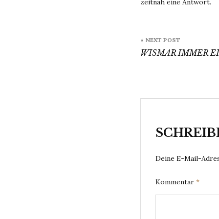
zeitnah eine Antwort.
Beitragsn
« NEXT POST
WISMAR IMMER EI
SCHREIB
Deine E-Mail-Adress
Kommentar
*