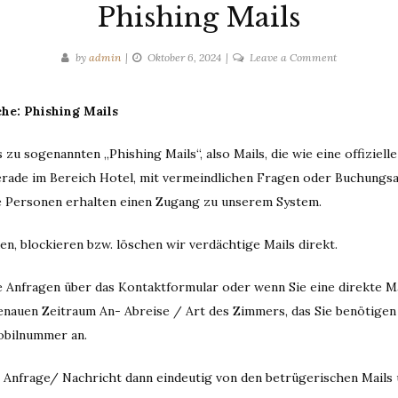
Phishing Mails
on
by
admin
Oktober 6, 2024
Leave a Comment
Phishing
Mails
che: Phishing Mails
u sogenannten „Phishing Mails“, also Mails, die wie eine offiziell
gerade im Bereich Hotel, mit vermeindlichen Fragen oder Buchungsa
e Personen erhalten einen Zugang zu unserem System.
, blockieren bzw. löschen wir verdächtige Mails direkt.
e Anfragen über das Kontaktformular oder wenn Sie eine direkte M
genauen Zeitraum An- Abreise / Art des Zimmers, das Sie benötigen
obilnummer an.
e Anfrage/ Nachricht dann eindeutig von den betrügerischen Mails